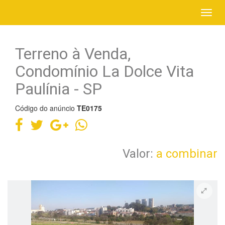
Terreno à Venda,
Condomínio La Dolce Vita
Paulínia - SP
HOME
Código do anúncio
TE0175
ALUGAR
COMPRAR
Valor:
a combinar
ANUNCIAR IMÓVEL
SOBRE
CONTATO
FAVORITOS